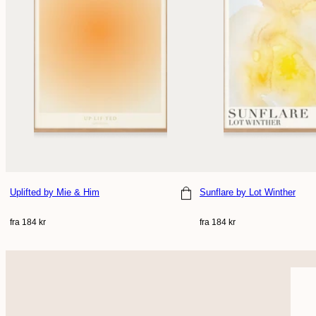
Uplifted
by Mie & Him
Sunflare
by Lot Winther
Vælg størrelse
Vælg størrelse
Normal
Normal
fra 184 kr
fra 184 kr
pris
pris