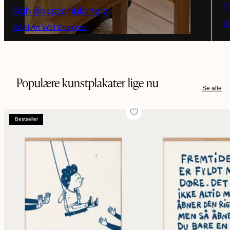
U
Skab din egen plakatvæg
S
Gå til Art Wall Designer
Populære kunstplakater lige nu
Se alle
Bestseller
Bestseller