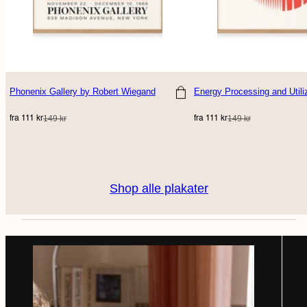
Phonenix Gallery
by Robert Wiegand
Energy Processing and Utili
Vælg størrelse
Vælg størrelse
Udsalgspris
Normal
Udsalgspris
Normal
149 kr
149 kr
fra 111 kr
fra 111 kr
pris
pris
Shop alle plakater