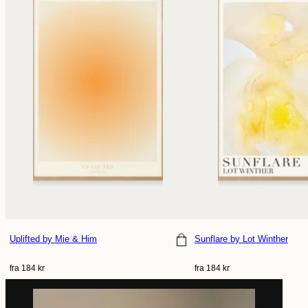
Uplifted
by Mie & Him
Sunflare
by Lot Winther
Vælg størrelse
Vælg størrelse
Normal
Normal
fra 184 kr
fra 184 kr
pris
pris