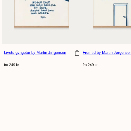
Livets gyngetur
by Martin Jørgensen
Fremtid
by Martin Jørgense
Vælg størrelse
Vælg størrelse
Normal
Normal
fra 249 kr
fra 249 kr
pris
pris