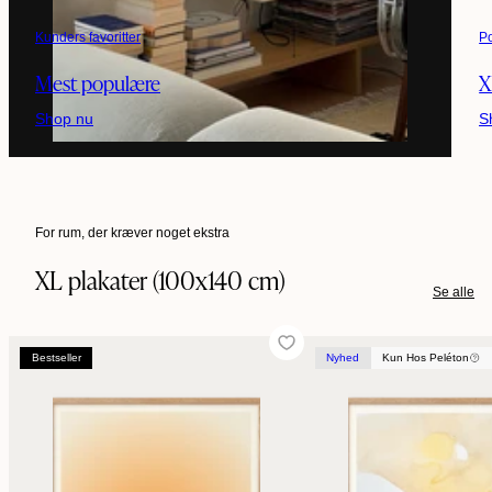
Kunders favoritter
P
Mest populære
X
Shop nu
S
For rum, der kræver noget ekstra
XL plakater (100x140 cm)
Se alle
Bestseller
Nyhed
Bestseller
Kun Hos Peléton