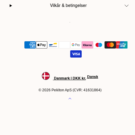
Vilkår & betingelser
Betalingsmetoder
Dansk
Danmark | DKK kr.
© 2026 Peléton ApS (CVR: 41631864)
Tilbage
til
toppen