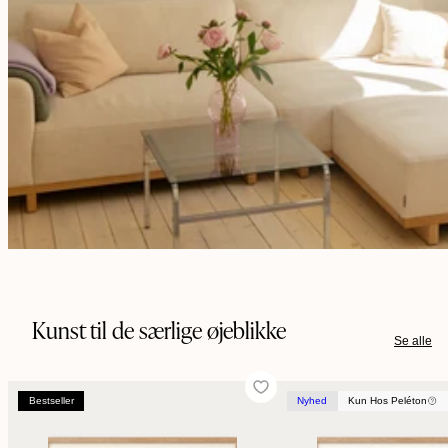
Kunst til de særlige øjeblikke
Se alle
Bestseller
Nyhed
Bestseller
Kun Hos Peléton